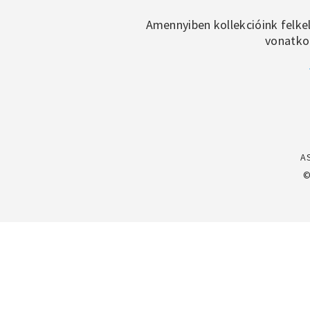
Amennyiben kollekcióink felke
vonatkoz
A
©